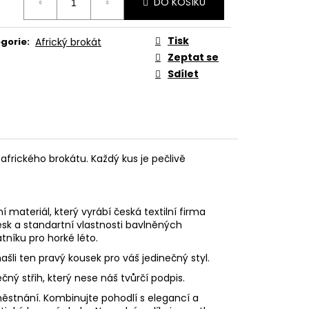
DO KOŠÍKU
:
Tisk
gorie
:
Africký brokát
Zeptat se
Sdílet
afrického brokátu. Každý kus je pečlivě
í materiál, který vyrábí česká textilní firma
esk a standartní vlastnosti bavlněných
tníku pro horké léto.
ašli ten pravý kousek pro váš jedinečný styl.
ný střih, který nese náš tvůrčí podpis.
aměstnání. Kombinujte pohodlí s elegancí a