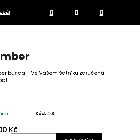
Hledat
Přihlášení
Nákupní
abáty a vesty
Zero waste
Voucher Styl a Kabo
košík
omber
er bunda - Ve Vašem šatníku zaručená
ba!
adem
Kód:
465
800 Kč
ná