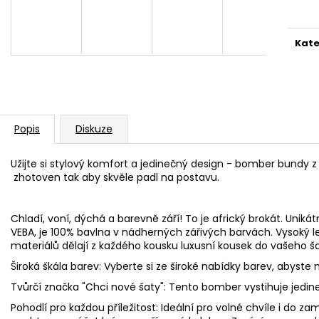
cena
2 000 Kč
1 500 Kč
Kate
Popis
Diskuze
Užijte si stylový komfort a jedinečný design - bomber bundy z 
zhotoven tak aby skvěle padl na postavu.
Chladí, voní, dýchá a barevně září! To je africký brokát. Unikátn
VEBA, je 100% bavlna v nádherných zářivých barvách. Vysoký l
materiálů dělají z každého kousku luxusní kousek do vašeho ša
Široká škála barev: Vyberte si ze široké nabídky barev, abyste n
Tvůrčí značka "Chci nové šaty": Tento bomber vystihuje jedineč
Pohodlí pro každou příležitost: Ideální pro volné chvíle i do z