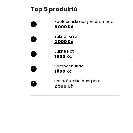
6 000 Kč
l
Top 5 produktů
Společenské šaty Andromeda
6 000 Kč
Sukně Tafro
2 000 Kč
Sukně Nati
1 500 Kč
Bomber bunda
1 800 Kč
Pánská košile paví pero
2 500 Kč