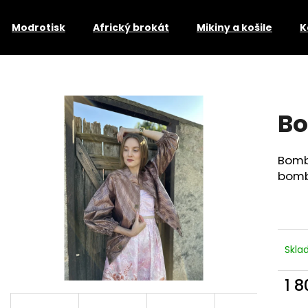
Modrotisk
Africký brokát
Mikiny a košile
K
Co potřebujete najít?
B
HLEDAT
Bomb
bom
Doporučujeme
Skl
1 
SUKNĚ TAFRO
SUKNĚ NATI
Měr