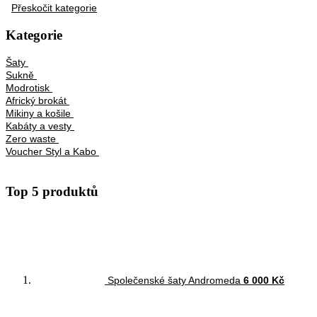
Přeskočit kategorie
Kategorie
Šaty
Sukně
Modrotisk
Africký brokát
Mikiny a košile
Kabáty a vesty
Zero waste
Voucher Styl a Kabo
Top 5 produktů
Společenské šaty Andromeda
6 000 Kč