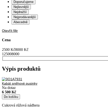
Doporučujeme
Nejlevnější
Nejdražší
Nejprodávanější
Abecedně
Otevřít filtr
Cena
2500
Kč
8000
Kč
1
2500
8000
Výpis produktů
Kabát sněhové pusinky
Na dotaz
6 500 Kč
Do košíku
Cukrová růžová nádhera