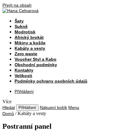
Přejít na obsah
Šaty
Sukně
Modrotisk
Africký brokát
Mikiny a košile
Kabáty a vesty
Zero waste
Voucher Styl a Kabo
Obchodní podmínky
Kontakty
Velikosti
Podmínky ochrany osobních údajů
Přihlášení
Více
Hledat
Nákupní košík
Menu
Přihlášení
/
Kabáty a vesty
Domů
Postranní panel