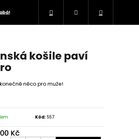
Hledat
Přihlášení
Nákupní
abáty a vesty
Zero waste
Voucher Styl a Kabo
košík
nská košile paví
ro
 konečně něco pro muže!
adem
Kód:
557
500 Kč