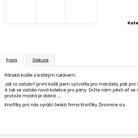
Měr
2 000 Kč
1 500 Kč
cena
Kate
Popis
Diskuze
Pánská košile s krátkým rukávem.
Jak to začalo? první košili jsem vytvořila pro manžela, pak pro s
A tak se začala nová kolekce pro pány. Držte nám pěsti ať se d
protože modrá je dobrá .....
Knoflíky pro nás vyrábí česká firma Knoflíky Žirovnice a.s.