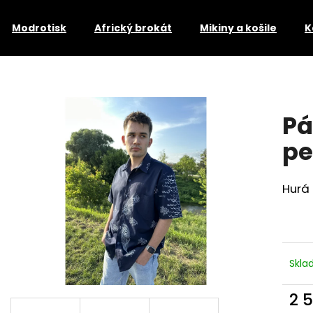
Modrotisk
Africký brokát
Mikiny a košile
K
Co potřebujete najít?
Pá
HLEDAT
pe
Hurá
Doporučujeme
Skl
2 
SUKNĚ TAFRO
SUKNĚ NATI