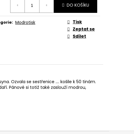
ná
DO KOŠÍKU
:
Tisk
gorie
:
Modrotisk
Zeptat se
Sdílet
yna. Ozvala se sestřenice .... košile k 50 tinám.
aří. Pánové si totiž také zaslouží modrou,