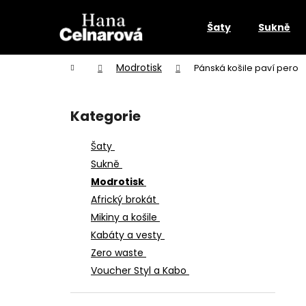
K
Přejít
na
o
Šaty
Sukně
obsah
Zpět
Zpět
š
do
do
í
Domů
Modrotisk
Pánská košile paví pero
k
obchodu
obchodu
P
o
Kategorie
Přeskočit
s
kategorie
t
Šaty
r
Sukně
a
Modrotisk
n
Africký brokát
n
Mikiny a košile
í
Kabáty a vesty
p
Zero waste
a
Voucher Styl a Kabo
n
SPOLEČENSKÉ ŠATY ANDROMEDA
e