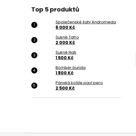
6 000 Kč
l
Top 5 produktů
Společenské šaty Andromeda
6 000 Kč
Sukně Tafro
2 000 Kč
Sukně Nati
1 500 Kč
Bomber bunda
1 800 Kč
Pánská košile paví pero
2 500 Kč