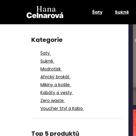
K
Přejít
na
o
Šaty
Sukně
obsah
Zpět
Zpět
š
do
do
í
P
k
obchodu
obchodu
o
Kategorie
Přeskočit
s
kategorie
t
Šaty
r
Sukně
a
Modrotisk
n
Africký brokát
n
Mikiny a košile
í
Kabáty a vesty
p
Zero waste
a
Voucher Styl a Kabo
n
e
l
SPOLEČENSKÉ ŠATY ANDROMEDA
Top 5 produktů