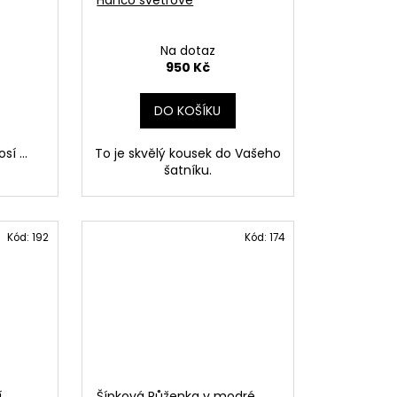
Na dotaz
950 Kč
DO KOŠÍKU
í ...
To je skvělý kousek do Vašeho
šatníku.
Kód:
192
Kód:
174
í
Šípková Růženka v modré