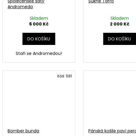
Společenské šaty
Sukně Tafro
Andromeda
Skladem
Skladem
6 000 Kč
2 000 Kč
DO KOŠÍKU
DO KOŠÍKU
Staň se Andromedou!
Kód:
581
Bomber bunda
Pánská košile paví per