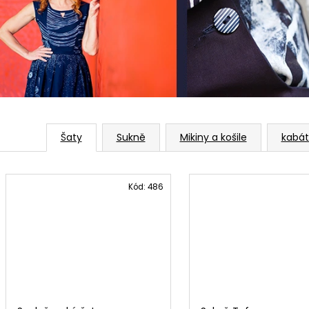
š
2 000 Kč
1 500 Kč
e
m
o
b
c
Šaty
Sukně
Mikiny a košile
kabát
h
o
Kód:
486
d
ě