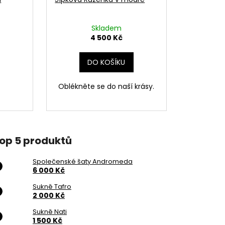
Skladem
4 500 Kč
DO KOŠÍKU
Oblékněte se do naší krásy.
op 5 produktů
Společenské šaty Andromeda
6 000 Kč
Sukně Tafro
2 000 Kč
Sukně Nati
1 500 Kč