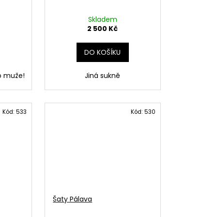
Skladem
2 500 Kč
DO KOŠÍKU
o muže!
Jiná sukně
Kód:
533
Kód:
530
Šaty Pálava