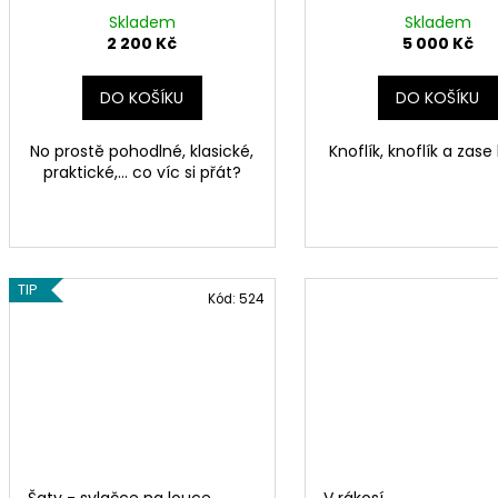
Skladem
Skladem
2 200 Kč
5 000 Kč
DO KOŠÍKU
DO KOŠÍKU
No prostě pohodlné, klasické,
Knoflík, knoflík a zase 
praktické,... co víc si přát?
TIP
Kód:
524
Šaty - svlačce na louce
V rákosí