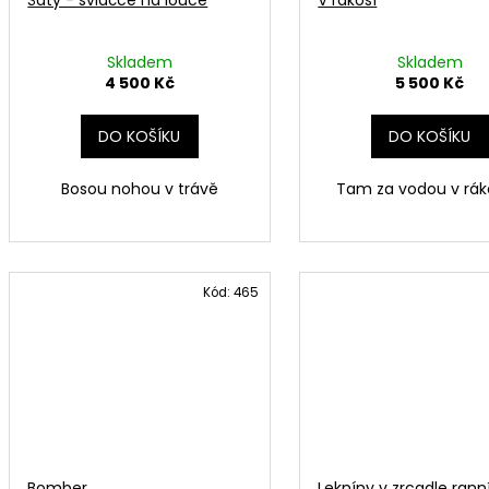
Skladem
Skladem
4 500 Kč
5 500 Kč
DO KOŠÍKU
DO KOŠÍKU
Bosou nohou v trávě
Tam za vodou v rákos
Kód:
465
Bomber
Lekníny v zrcadle rann