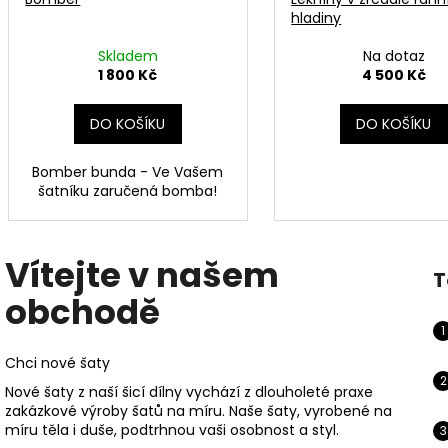
hladiny
Skladem
Na dotaz
1 800 Kč
4 500 Kč
DO KOŠÍKU
DO KOŠÍKU
Bomber bunda - Ve Vašem
šatníku zaručená bomba!
Vítejte v našem
T
obchodě
Chci nové šaty
Nové šaty z naší šicí dílny vychází z dlouholeté praxe
zakázkové výroby šatů na míru. Naše šaty, vyrobené na
míru těla i duše, podtrhnou vaši osobnost a styl.