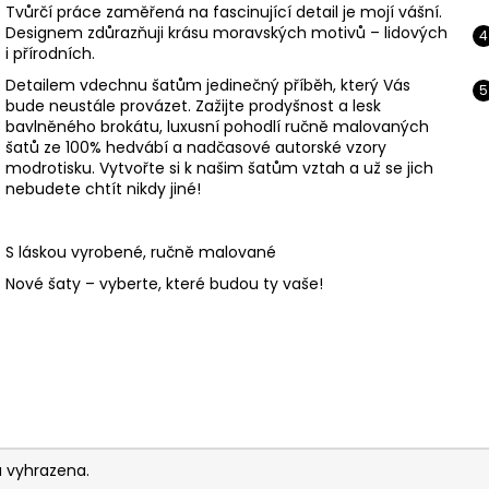
Tvůrčí práce zaměřená na fascinující detail je mojí vášní.
Designem zdůrazňuji krásu moravských motivů – lidových
i přírodních.
Detailem vdechnu šatům jedinečný příběh, který Vás
bude neustále provázet. Zažijte prodyšnost a lesk
bavlněného brokátu, luxusní pohodlí ručně malovaných
šatů ze 100% hedvábí a nadčasové autorské vzory
modrotisku. Vytvořte si k našim šatům vztah a už se jich
nebudete chtít nikdy jiné!
S láskou vyrobené, ručně malované
Nové šaty – vyberte, které budou ty vaše!
a vyhrazena.