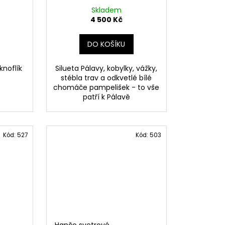
Skladem
4 500 Kč
DO KOŠÍKU
knoflík
Silueta Pálavy, kobylky, vážky,
stébla trav a odkvetlé bílé
chomáče pampelišek - to vše
patří k Pálavě
Kód:
527
Kód:
503
Hančo svetrové