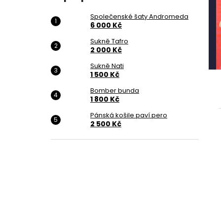
6 000 Kč
Společenské šaty Andromeda
6 000 Kč
Sukně Tafro
2 000 Kč
Sukně Nati
1 500 Kč
Bomber bunda
1 800 Kč
Pánská košile paví pero
2 500 Kč