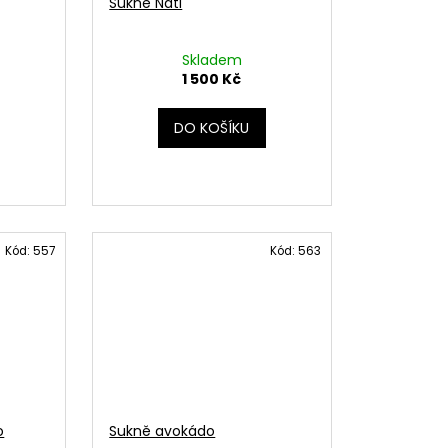
Sukně Nati
Skladem
1 500 Kč
DO KOŠÍKU
Kód:
557
Kód:
563
o
Sukně avokádo