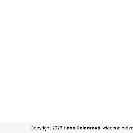
Z
Copyright 2026
Hana Celnarová
. Všechna práv