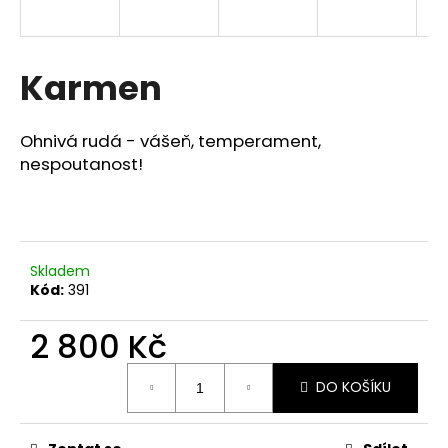
a
j
í
Karmen
t
?
Ohnivá rudá - vášeň, temperament,
nespoutanost!
HLEDAT
Skladem
Kód:
391
D
2 800 Kč
o
p
Měrná
o
DO KOŠÍKU
cena:
r
u