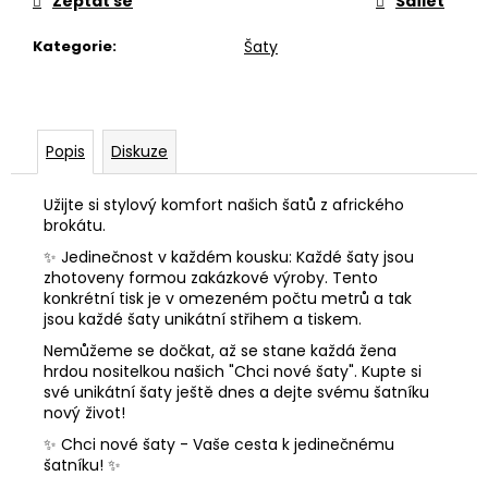
č
Zeptat se
Sdílet
u
Kategorie
:
Šaty
j
e
m
e
Popis
Diskuze
SUKNĚ
NATI
Užijte si stylový komfort našich šatů z afrického
brokátu.
1
500
✨ Jedinečnost v každém kousku: Každé šaty jsou
Kč
zhotoveny formou zakázkové výroby. Tento
konkrétní tisk je v omezeném počtu metrů a tak
jsou každé šaty unikátní střihem a tiskem.
Nemůžeme se dočkat, až se stane každá žena
hrdou nositelkou našich "Chci nové šaty". Kupte si
své unikátní šaty ještě dnes a dejte svému šatníku
nový život!
✨ Chci nové šaty - Vaše cesta k jedinečnému
šatníku! ✨