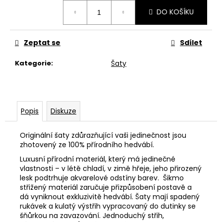
č
Měrná
u
DO KOŠÍKU
cena:
j
e
Zeptat se
Sdílet
m
e
Kategorie
:
Šaty
SPOLEČENSKÉ
ŠATY
ANDROMEDA
Popis
Diskuze
6
000
Kč
Originální šaty zdůrazňující vaši jedinečnost jsou
zhotovený ze 100% přírodního hedvábí.
Luxusní přírodní materiál, který má jedinečné
vlastnosti – v létě chladí, v zimě hřeje, jeho přirozený
lesk podtrhuje akvarelové odstíny barev. Šikmo
střižený materiál zaručuje přizpůsobení postavě a
dá vyniknout exkluzivitě hedvábí. Šaty mají spadený
rukávek a kulatý výstřih vypracovaný do dutinky se
šňůrkou na zavazování. Jednoduchý střih,