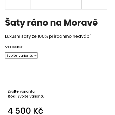
a
j
í
Šaty ráno na Moravě
t
?
Luxusní šaty ze 100% přírodního hedvábí
VELIKOST
HLEDAT
D
o
Zvolte variantu
p
Kód:
Zvolte variantu
o
r
4 500 Kč
u