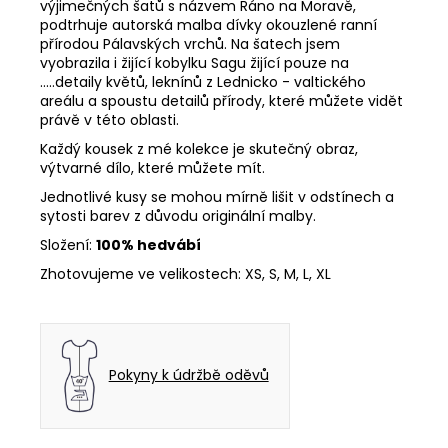
výjimečných šatů s názvem Ráno na Moravě,
podtrhuje autorská malba dívky okouzlené ranní
přírodou Pálavských vrchů. Na šatech jsem
vyobrazila i žijící kobylku Sagu žijící pouze na
.....detaily květů, leknínů z Lednicko - valtického
areálu a spoustu detailů přírody, které můžete vidět
právě v této oblasti.
Každý kousek z mé kolekce je skutečný obraz,
výtvarné dílo, které můžete mít.
Jednotlivé kusy se mohou mírně lišit v odstínech a
sytosti barev z důvodu originální malby.
Složení:
100% hedvábí
Zhotovujeme ve velikostech: XS, S, M, L, XL
Pokyny k údržbě oděvů